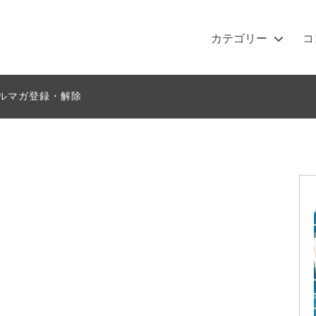
カテゴリー
コ
チョコストとは？
ワークショップ
絵日記ライオン
ルマガ登録・解除
テーマ別クラフト
ハロウィン
期間限定商品