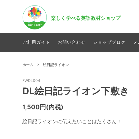
楽しく学べる英語教材ショップ
オリジナルアプリに関する大切なお知らせ
Chocoっとストレージ(チョコスト)
ご利用ガイド
お問い合わせ
ショップブログ
メ
(2025.1)
アルファベット
ホーム
絵日記ライオン
イースター
FWDL004
DL絵日記ライオン下敷き
1,500円(内税)
絵日記ライオンに伝えたいことはたくさん！